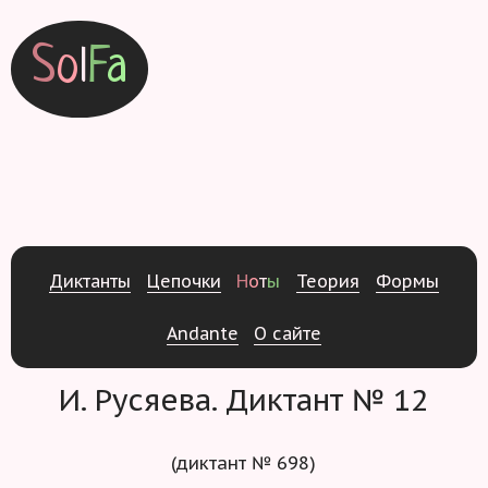
S
o
l
F
a
Д
и
к
т
а
н
т
ы
Ц
е
п
о
ч
к
и
Н
о
т
ы
Т
е
о
р
и
я
Ф
о
р
м
ы
Andante
О
с
а
й
т
е
И. Русяева. Диктант № 12
(диктант № 698)