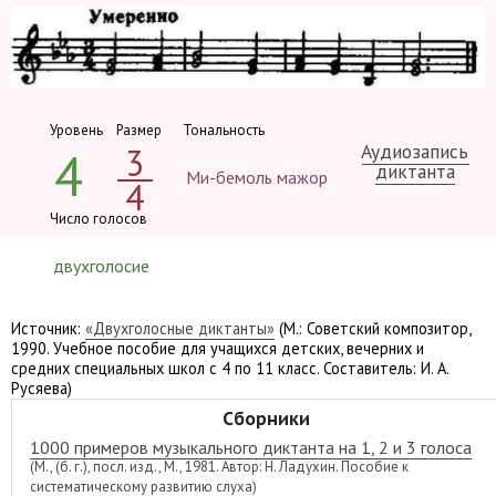
Уровень
Размер
Тональность
Аудиозапись
3
4
диктанта
Ми-бемоль мажор
4
Число голосов
двухголосие
Источник:
«Двухголосные диктанты»
(М.: Советский композитор,
1990. Учебное пособие для учащихся детских, вечерних и
средних специальных школ с 4 по 11 класс. Составитель: И. А.
Русяева)
Сборники
1000 примеров музыкального диктанта на 1, 2 и 3 голоса
(М., (б. г.), посл. изд., М., 1981. Автор: Н. Ладухин. Пособие к
систематическому развитию слуха)