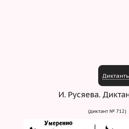
Д
и
к
т
а
н
т
И. Русяева. Дикт
(диктант № 712)