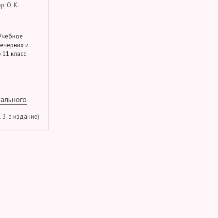
: О. К.
 Учебное
вечерних и
 11 класс.
кального
м. 3-е издание)