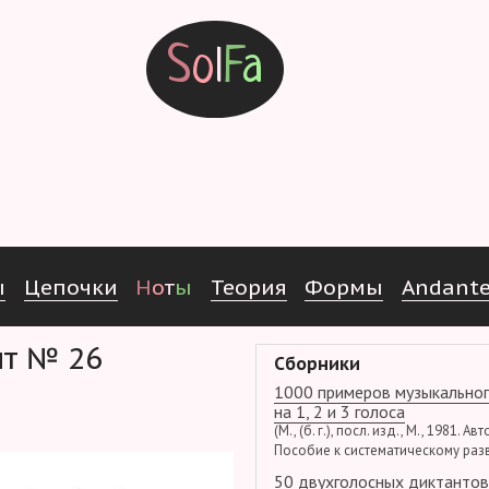
S
o
l
F
a
ы
Ц
е
п
о
ч
к
и
Н
о
т
ы
Т
е
о
р
и
я
Ф
о
р
м
ы
Andant
ант № 26
Сборники
1000 примеров музыкальног
на 1, 2 и 3 голоса
(М., (б. г.), посл. изд., М., 1981. Ав
Пособие к систематическому раз
50 двухголосных диктантов