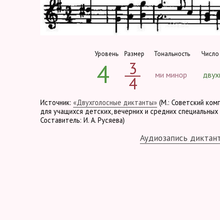
Уровень
Размер
Тональность
Число
3
4
ми минор
двух
4
Источник:
«Двухголосные диктанты»
(М.: Советский ком
для учащихся детских, вечерних и средних специальных 
Составитель: И. А. Русяева)
Аудиозапись диктан