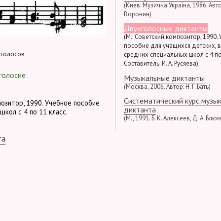
(Киев: Музична Україна, 1986. Автор
Воронин)
Двухголосные диктанты
(М.: Советский композитор, 1990.
пособие для учащихся детских, 
 голосов
средних специальных школ с 4 по
Составитель: И. А. Русяева)
голосие
Музыкальные диктанты
(Москва, 2006. Автор: Н. Г. Бать)
Систематический курс музы
позитор, 1990. Учебное пособие
диктанта
школ с 4 по 11 класс.
(М., 1991. Б. К. Алексеев, Д. А. Блю
та