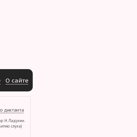
e
О
с
а
й
т
е
о диктанта
тор: Н. Ладухин.
витию слуха)