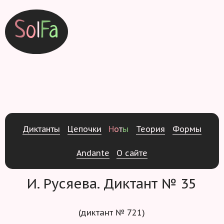
S
o
l
F
a
Д
и
к
т
а
н
т
ы
Ц
е
п
о
ч
к
и
Н
о
т
ы
Т
е
о
р
и
я
Ф
о
р
м
ы
Andante
О
с
а
й
т
е
И. Русяева. Диктант № 35
(диктант № 721)