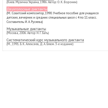
(Киев: Музична Україна, 1986. Автор: О. К. Воронин)
Двухголосные диктанты
(М.: Советский композитор, 1990. Учебное пособие для учащихся
детских, вечерних и средних специальных школ с 4 по 11 класс.
Составитель: И. А. Русяева)
Музыкальные диктанты
(Москва, 2006. Автор: Н. Г. Бать)
Систематический курс музыкального диктанта
(М., 1991. Б. К. Алексеев, Д. А. Блюм. 3-е издание)