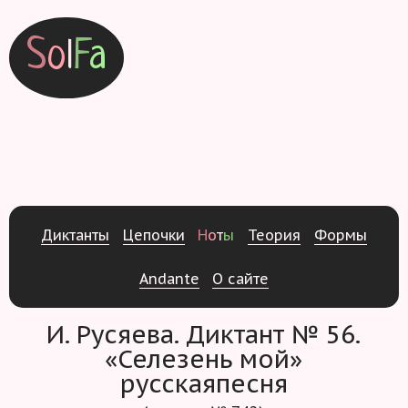
S
o
l
F
a
Д
и
к
т
а
н
т
ы
Ц
е
п
о
ч
к
и
Н
о
т
ы
Т
е
о
р
и
я
Ф
о
р
м
ы
Andante
О
с
а
й
т
е
И. Русяева. Диктант № 56.
«Селезень мой»
русскаяпесня