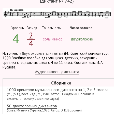
(диктант № 742)
Уровень
Размер
Тональность
Число голосов
2
4
соль минор
двухголосие
4
Источник:
«Двухголосные диктанты»
(М.: Советский композитор,
1990. Учебное пособие для учащихся детских, вечерних и
средних специальных школ с 4 по 11 класс. Составитель: И. А.
Русяева)
Аудиозапись диктанта
Сборники
1000 примеров музыкального диктанта на 1, 2 и 3 голоса
(М., (б. г.), посл. изд., М., 1981. Автор: Н. Ладухин. Пособие к
систематическому развитию слуха)
50 двухголосных диктантов
(Киев: Музична Україна, 1986. Автор: О. К. Воронин)