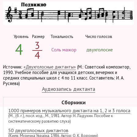
Уровень
Размер
Тональность
Число голосов
3
4
Соль мажор
двухголосие
4
Источник:
«Двухголосные диктанты»
(М.: Советский композитор,
1990. Учебное пособие для учащихся детских, вечерних и
средних специальных школ с 4 по 11 класс. Составитель: И. А.
Русяева)
Аудиозапись диктанта
Сборники
1000 примеров музыкального диктанта на 1, 2 и 3 голоса
(М., (б. г.), посл. изд., М., 1981. Автор: Н. Ладухин. Пособие к
систематическому развитию слуха)
50 двухголосных диктантов
(Киев: Музична Україна, 1986. Автор: О. К. Воронин)