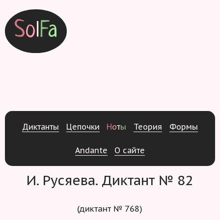
S
o
l
F
a
Д
и
к
т
а
н
т
ы
Ц
е
п
о
ч
к
и
Н
о
т
ы
Т
е
о
р
и
я
Ф
о
р
м
ы
Andante
О
с
а
й
т
е
И. Русяева. Диктант № 82
(диктант № 768)