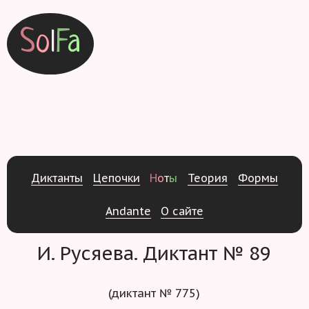
S
o
l
F
a
Д
и
к
т
а
н
т
ы
Ц
е
п
о
ч
к
и
Н
о
т
ы
Т
е
о
р
и
я
Ф
о
р
м
ы
Andante
О
с
а
й
т
е
И. Русяева. Диктант № 89
(диктант № 775)