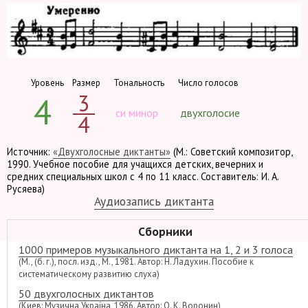
Уровень
Размер
Тональность
Число голосов
3
4
си минор
двухголосие
4
Источник:
«Двухголосные диктанты»
(М.: Советский композитор,
1990. Учебное пособие для учащихся детских, вечерних и
средних специальных школ с 4 по 11 класс. Составитель: И. А.
Русяева)
Аудиозапись диктанта
Сборники
1000 примеров музыкального диктанта на 1, 2 и 3 голоса
(М., (б. г.), посл. изд., М., 1981. Автор: Н. Ладухин. Пособие к
систематическому развитию слуха)
50 двухголосных диктантов
(Киев: Музична Україна, 1986. Автор: О. К. Воронин)