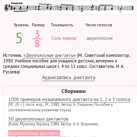
Уровень
Размер
Тональность
Число голосов
3
5
Соль мажор
двухголосие
8
Источник:
«Двухголосные диктанты»
(М.: Советский композитор,
1990. Учебное пособие для учащихся детских, вечерних и
средних специальных школ с 4 по 11 класс. Составитель: И. А.
Русяева)
Аудиозапись диктанта
Сборники
1000 примеров музыкального диктанта на 1, 2 и 3 голоса
(М., (б. г.), посл. изд., М., 1981. Автор: Н. Ладухин. Пособие к
систематическому развитию слуха)
50 двухголосных диктантов
(Киев: Музична Україна, 1986. Автор: О. К. Воронин)
Двухголосные диктанты