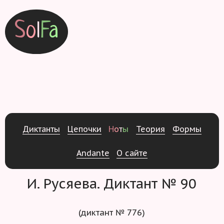
S
o
l
F
a
Д
и
к
т
а
н
т
ы
Ц
е
п
о
ч
к
и
Н
о
т
ы
Т
е
о
р
и
я
Ф
о
р
м
ы
Andante
О
с
а
й
т
е
И. Русяева. Диктант № 90
(диктант № 776)