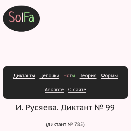
S
o
l
F
a
Д
и
к
т
а
н
т
ы
Ц
е
п
о
ч
к
и
Н
о
т
ы
Т
е
о
р
и
я
Ф
о
р
м
ы
Andante
О
с
а
й
т
е
И. Русяева. Диктант № 99
(диктант № 785)