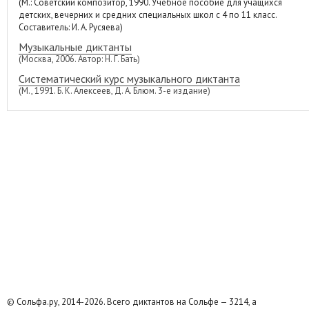
(М.: Советский композитор, 1990. Учебное пособие для учащихся
детских, вечерних и средних специальных школ с 4 по 11 класс.
Составитель: И. А. Русяева)
Музыкальные диктанты
(Москва, 2006. Автор: Н. Г. Бать)
Систематический курс музыкального диктанта
(М., 1991. Б. К. Алексеев, Д. А. Блюм. 3-е издание)
© Сольфа.ру, 2014-2026. Всего диктантов на Сольфе — 3214, а