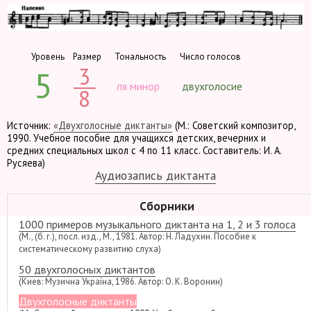
Уровень
Размер
Тональность
Число голосов
3
5
ля минор
двухголосие
8
Источник:
«Двухголосные диктанты»
(М.: Советский композитор,
1990. Учебное пособие для учащихся детских, вечерних и
средних специальных школ с 4 по 11 класс. Составитель: И. А.
Русяева)
Аудиозапись диктанта
Сборники
1000 примеров музыкального диктанта на 1, 2 и 3 голоса
(М., (б. г.), посл. изд., М., 1981. Автор: Н. Ладухин. Пособие к
систематическому развитию слуха)
50 двухголосных диктантов
(Киев: Музична Україна, 1986. Автор: О. К. Воронин)
Двухголосные диктанты