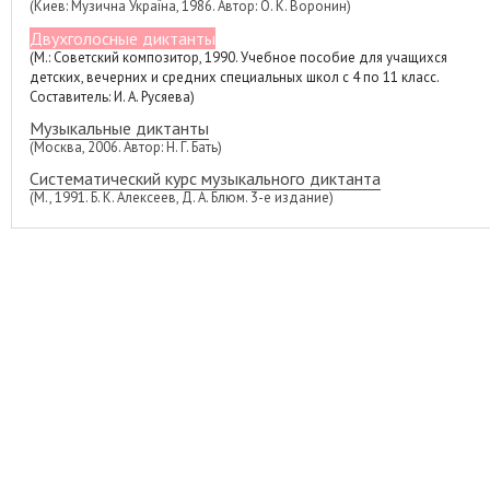
(Киев: Музична Україна, 1986. Автор: О. К. Воронин)
Двухголосные диктанты
(М.: Советский композитор, 1990. Учебное пособие для учащихся
детских, вечерних и средних специальных школ с 4 по 11 класс.
Составитель: И. А. Русяева)
Музыкальные диктанты
(Москва, 2006. Автор: Н. Г. Бать)
Систематический курс музыкального диктанта
(М., 1991. Б. К. Алексеев, Д. А. Блюм. 3-е издание)