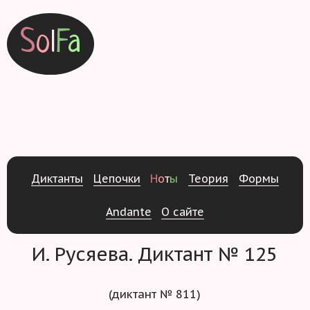
S
o
l
F
a
Д
и
к
т
а
н
т
ы
Ц
е
п
о
ч
к
и
Н
о
т
ы
Т
е
о
р
и
я
Ф
о
р
м
ы
Andante
О
с
а
й
т
е
И. Русяева. Диктант № 125
(диктант № 811)