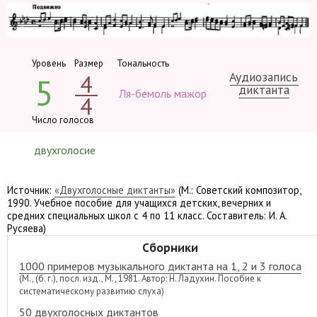
Уровень
Размер
Тональность
Аудиозапись
4
5
диктанта
Ля-бемоль мажор
4
Число голосов
двухголосие
Источник:
«Двухголосные диктанты»
(М.: Советский композитор,
1990. Учебное пособие для учащихся детских, вечерних и
средних специальных школ с 4 по 11 класс. Составитель: И. А.
Русяева)
Сборники
1000 примеров музыкального диктанта на 1, 2 и 3 голоса
(М., (б. г.), посл. изд., М., 1981. Автор: Н. Ладухин. Пособие к
систематическому развитию слуха)
50 двухголосных диктантов