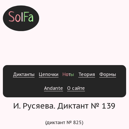
S
o
l
F
a
Д
и
к
т
а
н
т
ы
Ц
е
п
о
ч
к
и
Н
о
т
ы
Т
е
о
р
и
я
Ф
о
р
м
ы
Andante
О
с
а
й
т
е
И. Русяева. Диктант № 139
(диктант № 825)