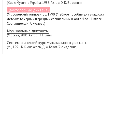
(Киев: Музична Україна, 1986. Автор: О. К. Воронин)
Двухголосные диктанты
(М.: Советский композитор, 1990. Учебное пособие для учащихся
детских, вечерних и средних специальных школ с 4 по 11 класс.
Составитель: И. А. Русяева)
Музыкальные диктанты
(Москва, 2006. Автор: Н. Г. Бать)
Систематический курс музыкального диктанта
(М., 1991. Б. К. Алексеев, Д. А. Блюм. 3-е издание)