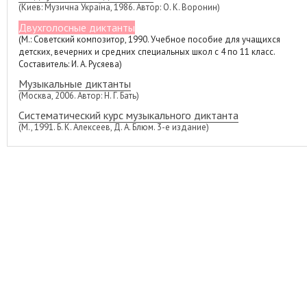
(Киев: Музична Україна, 1986. Автор: О. К. Воронин)
Двухголосные диктанты
(М.: Советский композитор, 1990. Учебное пособие для учащихся
детских, вечерних и средних специальных школ с 4 по 11 класс.
Составитель: И. А. Русяева)
Музыкальные диктанты
(Москва, 2006. Автор: Н. Г. Бать)
Систематический курс музыкального диктанта
(М., 1991. Б. К. Алексеев, Д. А. Блюм. 3-е издание)