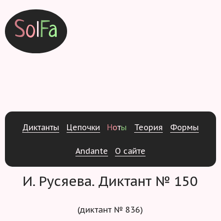
S
o
l
F
a
Д
и
к
т
а
н
т
ы
Ц
е
п
о
ч
к
и
Н
о
т
ы
Т
е
о
р
и
я
Ф
о
р
м
ы
Andante
О
с
а
й
т
е
И. Русяева. Диктант № 150
(диктант № 836)