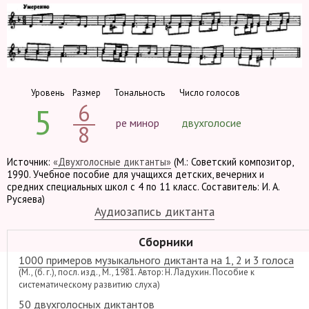
Уровень
Размер
Тональность
Число голосов
6
5
ре минор
двухголосие
8
Источник:
«Двухголосные диктанты»
(М.: Советский композитор,
1990. Учебное пособие для учащихся детских, вечерних и
средних специальных школ с 4 по 11 класс. Составитель: И. А.
Русяева)
Аудиозапись диктанта
Сборники
1000 примеров музыкального диктанта на 1, 2 и 3 голоса
(М., (б. г.), посл. изд., М., 1981. Автор: Н. Ладухин. Пособие к
систематическому развитию слуха)
50 двухголосных диктантов