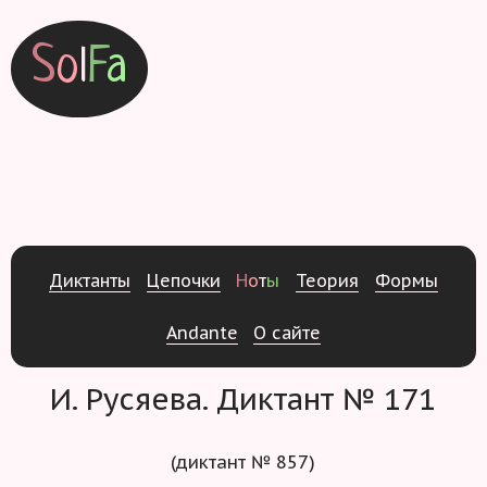
S
o
l
F
a
Д
и
к
т
а
н
т
ы
Ц
е
п
о
ч
к
и
Н
о
т
ы
Т
е
о
р
и
я
Ф
о
р
м
ы
Andante
О
с
а
й
т
е
И. Русяева. Диктант № 171
(диктант № 857)