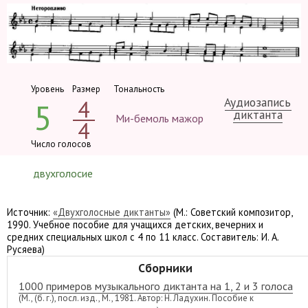
Уровень
Размер
Тональность
Аудиозапись
4
5
диктанта
Ми-бемоль мажор
4
Число голосов
двухголосие
Источник:
«Двухголосные диктанты»
(М.: Советский композитор,
1990. Учебное пособие для учащихся детских, вечерних и
средних специальных школ с 4 по 11 класс. Составитель: И. А.
Русяева)
Сборники
1000 примеров музыкального диктанта на 1, 2 и 3 голоса
(М., (б. г.), посл. изд., М., 1981. Автор: Н. Ладухин. Пособие к