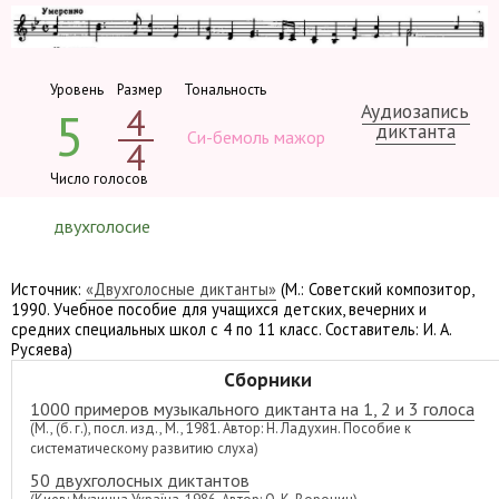
Уровень
Размер
Тональность
Аудиозапись
4
5
диктанта
Си-бемоль мажор
4
Число голосов
двухголосие
Источник:
«Двухголосные диктанты»
(М.: Советский композитор,
1990. Учебное пособие для учащихся детских, вечерних и
средних специальных школ с 4 по 11 класс. Составитель: И. А.
Русяева)
Сборники
1000 примеров музыкального диктанта на 1, 2 и 3 голоса
(М., (б. г.), посл. изд., М., 1981. Автор: Н. Ладухин. Пособие к
систематическому развитию слуха)
50 двухголосных диктантов