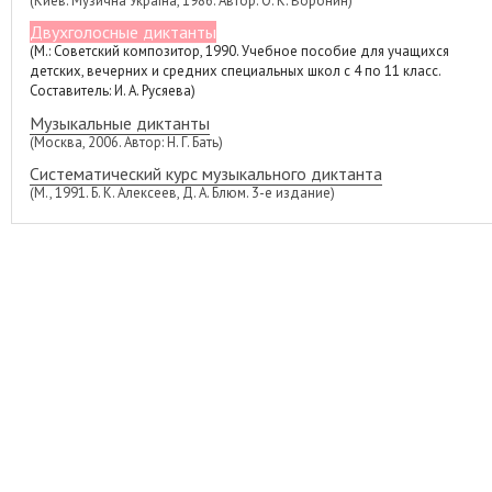
(Киев: Музична Україна, 1986. Автор: О. К. Воронин)
Двухголосные диктанты
(М.: Советский композитор, 1990. Учебное пособие для учащихся
детских, вечерних и средних специальных школ с 4 по 11 класс.
Составитель: И. А. Русяева)
Музыкальные диктанты
(Москва, 2006. Автор: Н. Г. Бать)
Систематический курс музыкального диктанта
(М., 1991. Б. К. Алексеев, Д. А. Блюм. 3-е издание)