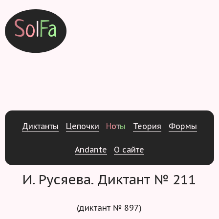
S
o
l
F
a
Д
и
к
т
а
н
т
ы
Ц
е
п
о
ч
к
и
Н
о
т
ы
Т
е
о
р
и
я
Ф
о
р
м
ы
Andante
О
с
а
й
т
е
И. Русяева. Диктант № 211
(диктант № 897)