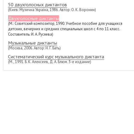
50 двухголосных диктантов
(Киев: Музична Україна, 1986. Автор: О. К. Воронин)
Двухголосные диктанты
(М.: Советский композитор, 1990. Учебное пособие для учащихся
детских, вечерних и средних специальных школ с 4 по 11 класс.
Составитель: И. А. Русяева)
Музыкальные диктанты
(Москва, 2006. Автор: Н. Г. Бать)
Систематический курс музыкального диктанта
(М., 1991. Б. К. Алексеев, Д. А. Блюм. 3-е издание)