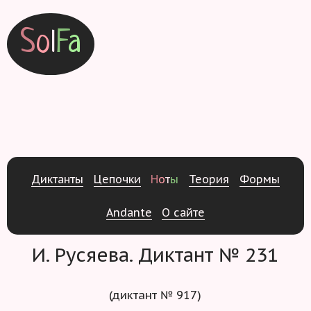
S
o
l
F
a
Д
и
к
т
а
н
т
ы
Ц
е
п
о
ч
к
и
Н
о
т
ы
Т
е
о
р
и
я
Ф
о
р
м
ы
Andante
О
с
а
й
т
е
И. Русяева. Диктант № 231
(диктант № 917)