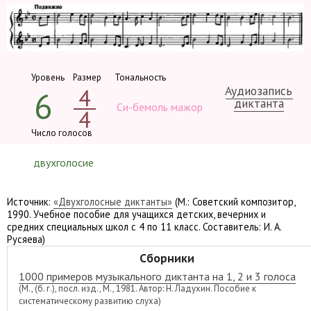
Уровень
Размер
Тональность
Аудиозапись
4
6
диктанта
Си-бемоль мажор
4
Число голосов
двухголосие
Источник:
«Двухголосные диктанты»
(М.: Советский композитор,
1990. Учебное пособие для учащихся детских, вечерних и
средних специальных школ с 4 по 11 класс. Составитель: И. А.
Русяева)
Сборники
1000 примеров музыкального диктанта на 1, 2 и 3 голоса
(М., (б. г.), посл. изд., М., 1981. Автор: Н. Ладухин. Пособие к
систематическому развитию слуха)