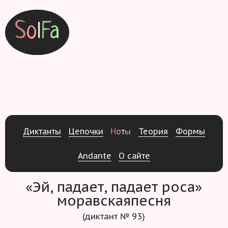
S
o
l
F
a
Д
и
к
т
а
н
т
ы
Ц
е
п
о
ч
к
и
Н
о
т
ы
Т
е
о
р
и
я
Ф
о
р
м
ы
Andante
О
с
а
й
т
е
«Эй, падает, падает роса»
моравскаяпесня
(диктант № 93)