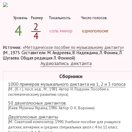
Уровень
Размер
Тональность
Число голосов
2
4
соль минор
одноголосие
4
Источник:
«Методическое пособие по музыкальному диктанту»
(М., 1975. Составители: М. Андреева, В. Надеждина, Л. Фокина, Л.
Шугаева. Общая редакция Л. Фокиной)
Аудиозапись диктанта
Сборники
1000 примеров музыкального диктанта на 1, 2 и 3 голоса
(М., (б. г.), посл. изд., М., 1981. Автор: Н. Ладухин. Пособие к
систематическому развитию слуха)
50 двухголосных диктантов
(Киев: Музична Україна, 1986. Автор: О. К. Воронин)
Двухголосные диктанты
(М.: Советский композитор, 1990. Учебное пособие для учащихся
детских, вечерних и средних специальных школ с 4 по 11 класс.