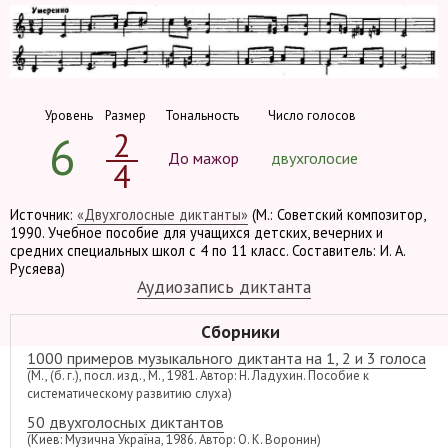
Уровень
Размер
Тональность
Число голосов
2
6
До мажор
двухголосие
4
Источник:
«Двухголосные диктанты»
(М.: Советский композитор,
1990. Учебное пособие для учащихся детских, вечерних и
средних специальных школ с 4 по 11 класс. Составитель: И. А.
Русяева)
Аудиозапись диктанта
Сборники
1000 примеров музыкального диктанта на 1, 2 и 3 голоса
(М., (б. г.), посл. изд., М., 1981. Автор: Н. Ладухин. Пособие к
систематическому развитию слуха)
50 двухголосных диктантов
(Киев: Музична Україна, 1986. Автор: О. К. Воронин)