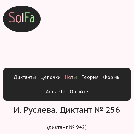
S
o
l
F
a
Д
и
к
т
а
н
т
ы
Ц
е
п
о
ч
к
и
Н
о
т
ы
Т
е
о
р
и
я
Ф
о
р
м
ы
Andante
О
с
а
й
т
е
И. Русяева. Диктант № 256
(диктант № 942)