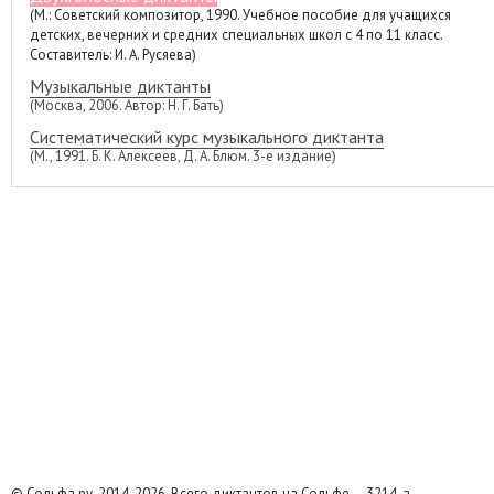
(М.: Советский композитор, 1990. Учебное пособие для учащихся
детских, вечерних и средних специальных школ с 4 по 11 класс.
Составитель: И. А. Русяева)
Музыкальные диктанты
(Москва, 2006. Автор: Н. Г. Бать)
Систематический курс музыкального диктанта
(М., 1991. Б. К. Алексеев, Д. А. Блюм. 3-е издание)
© Сольфа.ру, 2014-2026. Всего диктантов на Сольфе — 3214, а