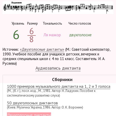
Уровень
Размер
Тональность
Число голосов
6
6
Ля мажор
двухголосие
8
Источник:
«Двухголосные диктанты»
(М.: Советский композитор,
1990. Учебное пособие для учащихся детских, вечерних и
средних специальных школ с 4 по 11 класс. Составитель: И. А.
Русяева)
Аудиозапись диктанта
Сборники
1000 примеров музыкального диктанта на 1, 2 и 3 голоса
(М., (б. г.), посл. изд., М., 1981. Автор: Н. Ладухин. Пособие к
систематическому развитию слуха)
50 двухголосных диктантов
(Киев: Музична Україна, 1986. Автор: О. К. Воронин)
Двухголосные диктанты