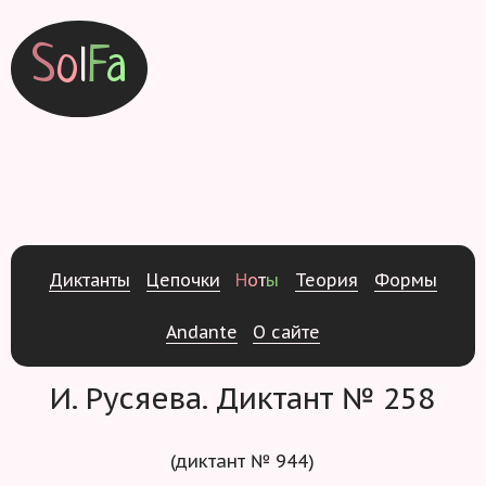
S
o
l
F
a
Д
и
к
т
а
н
т
ы
Ц
е
п
о
ч
к
и
Н
о
т
ы
Т
е
о
р
и
я
Ф
о
р
м
ы
Andante
О
с
а
й
т
е
И. Русяева. Диктант № 258
(диктант № 944)