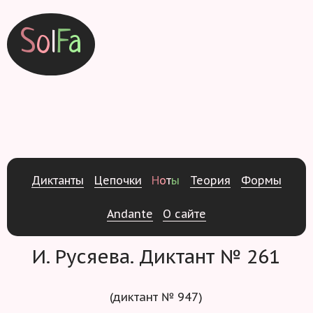
S
o
l
F
a
Д
и
к
т
а
н
т
ы
Ц
е
п
о
ч
к
и
Н
о
т
ы
Т
е
о
р
и
я
Ф
о
р
м
ы
Andante
О
с
а
й
т
е
И. Русяева. Диктант № 261
(диктант № 947)