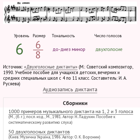
Уровень
Размер
Тональность
Число голосов
6
6
до-диез минор
двухголосие
8
Источник:
«Двухголосные диктанты»
(М.: Советский композитор,
1990. Учебное пособие для учащихся детских, вечерних и
средних специальных школ с 4 по 11 класс. Составитель: И. А.
Русяева)
Аудиозапись диктанта
Сборники
1000 примеров музыкального диктанта на 1, 2 и 3 голоса
(М., (б. г.), посл. изд., М., 1981. Автор: Н. Ладухин. Пособие к
систематическому развитию слуха)
50 двухголосных диктантов
(Киев: Музична Україна, 1986. Автор: О. К. Воронин)