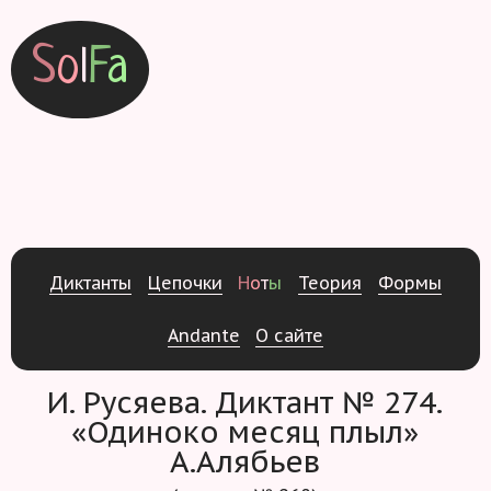
S
o
l
F
a
Д
и
к
т
а
н
т
ы
Ц
е
п
о
ч
к
и
Н
о
т
ы
Т
е
о
р
и
я
Ф
о
р
м
ы
Andante
О
с
а
й
т
е
И. Русяева. Диктант № 274.
«Одиноко месяц плыл»
А.Алябьев