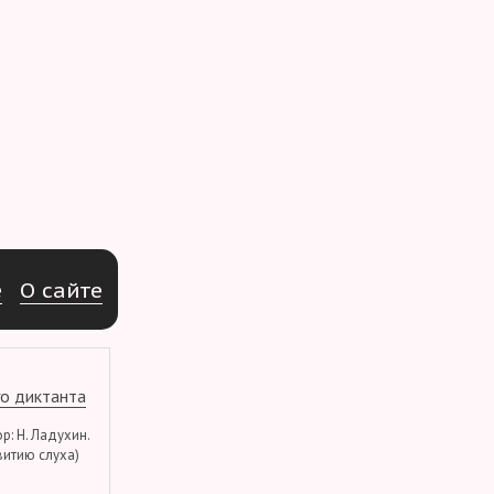
e
О
с
а
й
т
е
о диктанта
тор: Н. Ладухин.
витию слуха)