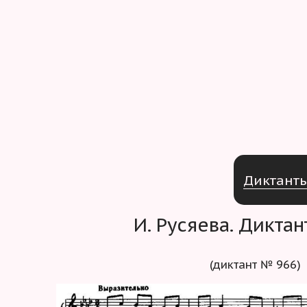
Д
и
к
т
а
н
т
И. Русяева. Дикта
(диктант № 966)