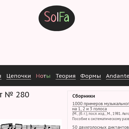
S
o
l
F
a
ы
Ц
е
п
о
ч
к
и
Н
о
т
ы
Т
е
о
р
и
я
Ф
о
р
м
ы
Andant
нт № 280
Сборники
1000 примеров музыкальног
на 1, 2 и 3 голоса
(М., (б. г.), посл. изд., М., 1981. Ав
Пособие к систематическому раз
50 двухголосных диктантов