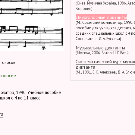
(Киев: Музична Україна, 1986. Автор
Воронин)
Двухголосные диктанты
(М.: Советский композитор, 1990.
пособие для учащихся детских, 
средних специальных школ с 4 по
Составитель: И. А. Русяева)
Музыкальные диктанты
(Москва, 2006. Автор: Н. Г. Бать)
Систематический курс музы
 голосов
диктанта
(М., 1991. Б. К. Алексеев, Д. А. Блю
голосие
позитор, 1990. Учебное пособие
школ с 4 по 11 класс.
та