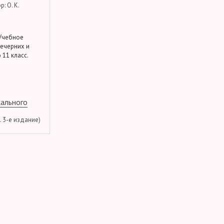
: О. К.
 Учебное
вечерних и
 11 класс.
кального
м. 3-е издание)