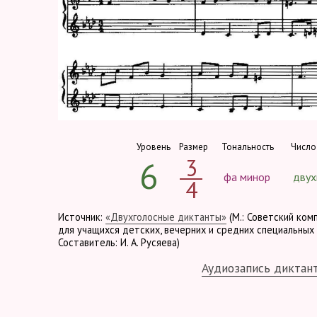
Уровень
Размер
Тональность
Число
3
6
фа минор
двух
4
Источник:
«Двухголосные диктанты»
(М.: Советский ком
для учащихся детских, вечерних и средних специальных 
Составитель: И. А. Русяева)
Аудиозапись диктан