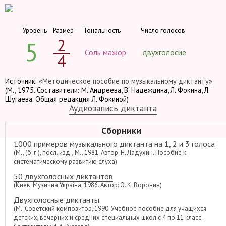
Уровень
Размер
Тональность
Число голосов
2
5
Соль мажор
двухголосие
4
Источник:
«Методическое пособие по музыкальному диктанту»
(М., 1975. Составители: М. Андреева, В. Надеждина, Л. Фокина, Л.
Шугаева. Общая редакция Л. Фокиной)
Аудиозапись диктанта
Сборники
1000 примеров музыкального диктанта на 1, 2 и 3 голоса
(М., (б. г.), посл. изд., М., 1981. Автор: Н. Ладухин. Пособие к
систематическому развитию слуха)
50 двухголосных диктантов
(Киев: Музична Україна, 1986. Автор: О. К. Воронин)
Двухголосные диктанты
(М.: Советский композитор, 1990. Учебное пособие для учащихся
детских, вечерних и средних специальных школ с 4 по 11 класс.