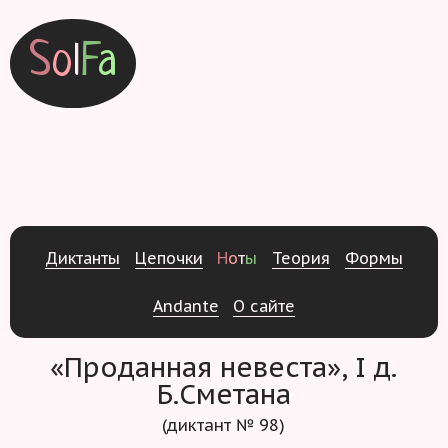
S
o
l
F
a
Д
и
к
т
а
н
т
ы
Ц
е
п
о
ч
к
и
Н
о
т
ы
Т
е
о
р
и
я
Ф
о
р
м
ы
Andante
О
с
а
й
т
е
«Проданная невеста», I д.
Б.Сметана
(диктант № 98)