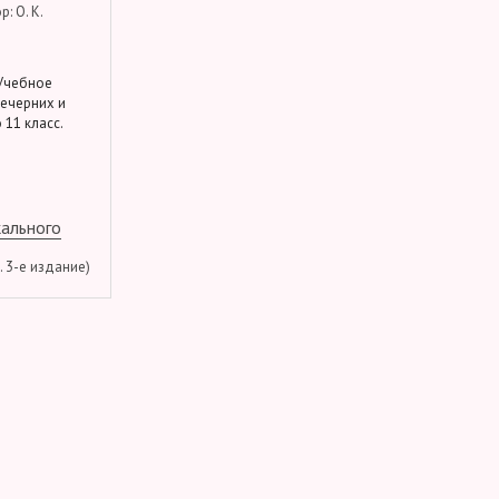
: О. К.
 Учебное
вечерних и
 11 класс.
кального
м. 3-е издание)