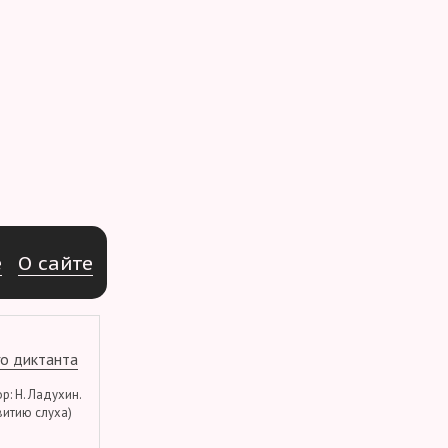
e
О
с
а
й
т
е
о диктанта
тор: Н. Ладухин.
витию слуха)