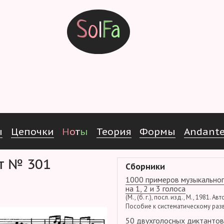
S
o
l
F
a
ы
Ц
е
п
о
ч
к
и
Н
о
т
ы
Т
е
о
р
и
я
Ф
о
р
м
ы
Andant
нт № 301
Сборники
1000 примеров музыкальног
на 1, 2 и 3 голоса
(М., (б. г.), посл. изд., М., 1981. Ав
Пособие к систематическому раз
50 двухголосных диктантов