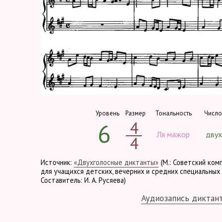
Уровень
Размер
Тональность
Число
4
6
Ля мажор
двух
4
Источник:
«Двухголосные диктанты»
(М.: Советский ком
для учащихся детских, вечерних и средних специальных 
Составитель: И. А. Русяева)
Аудиозапись диктан