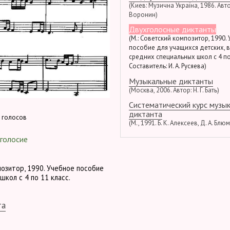
(Киев: Музична Україна, 1986. Автор
Воронин)
Двухголосные диктанты
(М.: Советский композитор, 1990.
пособие для учащихся детских, 
средних специальных школ с 4 по
Составитель: И. А. Русяева)
Музыкальные диктанты
(Москва, 2006. Автор: Н. Г. Бать)
Систематический курс музы
диктанта
 голосов
(М., 1991. Б. К. Алексеев, Д. А. Блю
голосие
позитор, 1990. Учебное пособие
школ с 4 по 11 класс.
та