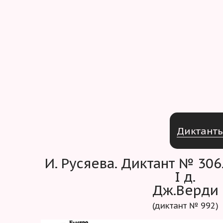
Д
и
к
т
а
н
т
И. Русяева. Диктант № 306. «Дон Карлос»,
I д.
Дж.Верди
(диктант № 992)