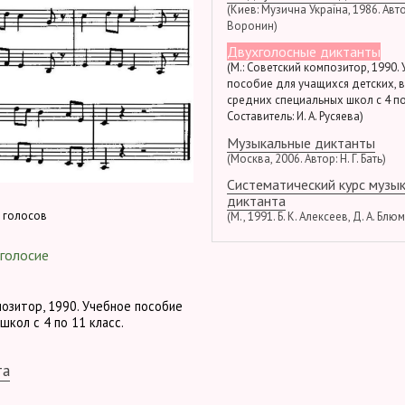
(Киев: Музична Україна, 1986. Автор
Воронин)
Двухголосные диктанты
(М.: Советский композитор, 1990.
пособие для учащихся детских, 
средних специальных школ с 4 по
Составитель: И. А. Русяева)
Музыкальные диктанты
(Москва, 2006. Автор: Н. Г. Бать)
Систематический курс музы
диктанта
 голосов
(М., 1991. Б. К. Алексеев, Д. А. Блю
голосие
позитор, 1990. Учебное пособие
школ с 4 по 11 класс.
та