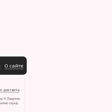
e
О
с
а
й
т
е
о диктанта
тор: Н. Ладухин.
витию слуха)