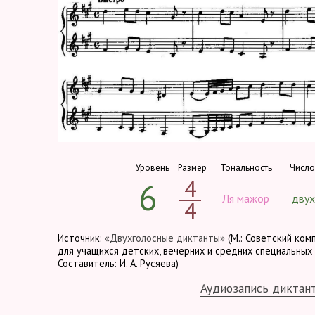
Уровень
Размер
Тональность
Число
4
6
Ля мажор
двух
4
Источник:
«Двухголосные диктанты»
(М.: Советский ком
для учащихся детских, вечерних и средних специальных 
Составитель: И. А. Русяева)
Аудиозапись диктан