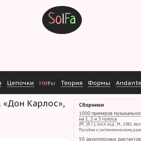
S
o
l
F
a
ы
Ц
е
п
о
ч
к
и
Н
о
т
ы
Т
е
о
р
и
я
Ф
о
р
м
ы
Andant
Сборники
1000 примеров музыкальног
на 1, 2 и 3 голоса
(М., (б. г.), посл. изд., М., 1981. Ав
Пособие к систематическому раз
50 двухголосных диктантов