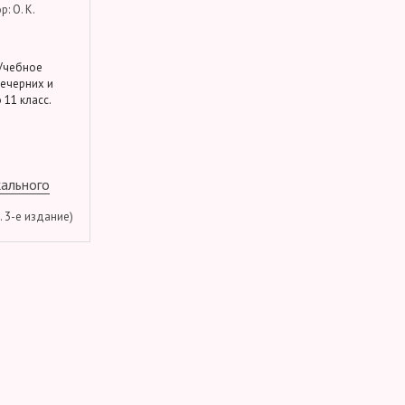
: О. К.
 Учебное
вечерних и
 11 класс.
кального
м. 3-е издание)