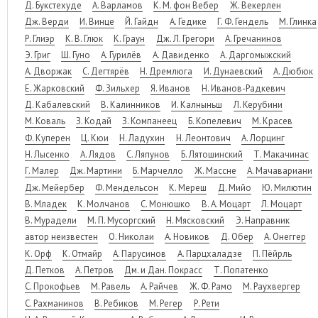
Д. Букстехуде
А. Варламов
К. М. фон Вебер
Ж. Векерлен
Дж. Верди
И. Винце
Й. Гайдн
А. Гедике
Г. Ф. Гендель
М. Глинка
Р. Глиэр
К. В. Глюк
К. Граун
Дж. Л. Грегори
А. Гречанинов
Э. Григ
Ш. Гуно
А. Гурилёв
А. Давиденко
А. Даргомыжский
А. Дворжак
С. Дегтярёв
Н. Дремлюга
И. Дунаевский
А. Дюбюк
Е. Жарковский
Ф. Зильхер
Я. Иванов
Н. Иванов-Радкевич
Д. Кабалевский
В. Калинников
И. Калныньш
Л. Керубини
М. Коваль
З. Кодай
З. Компанеец
Б. Копелевич
М. Красев
Ф. Куперен
Ц. Кюи
Н. Ладухин
Н. Леонтович
А. Лорцинг
Н. Лысенко
А. Лядов
С. Ляпунов
Б. Лятошинский
Т. Макачинас
Г. Малер
Дж. Мартини
Б. Марчелло
Ж. Массне
А. Мачавариани
Дж. Мейербер
Ф. Мендельсон
К. Мереш
Д. Мийо
Ю. Милютин
В. Младек
К. Молчанов
С. Монюшко
В. А. Моцарт
Л. Моцарт
В. Мурадели
М. П. Мусоргский
Н. Мясковский
Э. Направник
автор неизвестен
О. Николаи
А. Новиков
Д. Обер
А. Онеггер
К. Орф
К. Отмайр
А. Парусинов
А. Парцхаладзе
П. Пёйрль
Д. Петков
А. Петров
Дм. и Дан. Покрасс
Т. Попатенко
С. Прокофьев
М. Равель
А. Райчев
Ж. Ф. Рамо
М. Раухвергер
С. Рахманинов
В. Ребиков
М. Регер
Р. Рети