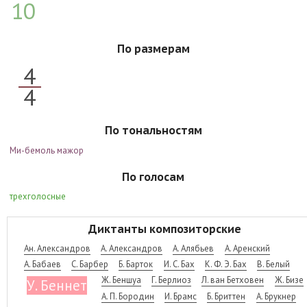
10
По размерам
4
4
По тональностям
Ми-бемоль мажор
По голосам
трехголосные
Диктанты композиторские
Ан. Александров
А. Александров
А. Алябьев
А. Аренский
А. Бабаев
С. Барбер
Б. Барток
И. С. Бах
К. Ф. Э. Бах
В. Белый
Ж. Беншуа
Г. Берлиоз
Л. ван Бетховен
Ж. Бизе
У. Беннет
А. П. Бородин
И. Брамс
Б. Бриттен
А. Брукнер