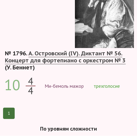
№ 1796.
А. Островский (IV). Диктант № 56.
Концерт для фортепиано с оркестром № 3
(У. Беннет)
4
10
Ми-бемоль мажор
трехголосие
4
1
По уровням сложности