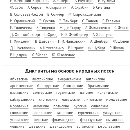
Н. А. Римский-Корсаков
А. Робертс
А. Роусторн
И. Русяева
Ф. Сабо
А. Серов
А. Скарлатти
А. Скрябин
Б. Сметана
В. Соловьев-Седой
В. Соммер
М. Старокадомский
И. Стравинский
Э. Сухонь
Э. Тамберг
С. Танеев
Г. Телеман
Е. Тиличеева
Б. Тищенко
Ж. де Тюрну
А. Филиппенко
С. Франк
Д. Фрескобальди
Г. Фрид
И.-Я. Фробергер
А. Хачатурян
П. Хиндемит
В. Цытович
П. И. Чайковский
А. Шёнберг
Ф. Шопен
Д. Шостакович
А. Штогаренко
Р. Штраус
Ф. Шуберт
Р. Шуман
Р. Щедрин
Х. Эйслер
Ю. Юзелюнас
Диктанты на основе народных песен
абхазские
австрийские
американские
английские
аргентинские
белорусские
болгарские
бразильские
валашские
венгерские
грузинские
датские
ирландские
кабардинские
киргизские
латышские
литовские
молдавские
моравские
немецкие
польские
русские
силезские
словацкие
словенские
татарские
туркменские
удмуртские
украинские
финские
фламандские
французские
цыганские
чешские
шведские
швейцарские
эстонские
югославские