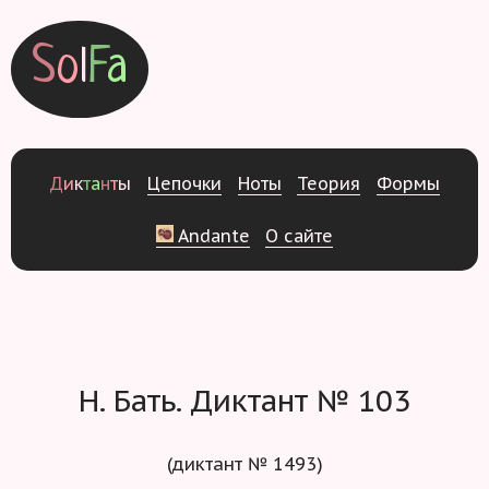
S
o
l
F
a
Д
и
к
т
а
н
т
ы
Ц
е
п
о
ч
к
и
Н
о
т
ы
Т
е
о
р
и
я
Ф
о
р
м
ы
Andante
О
с
а
й
т
е
Н. Бать. Диктант № 103
(диктант № 1493)