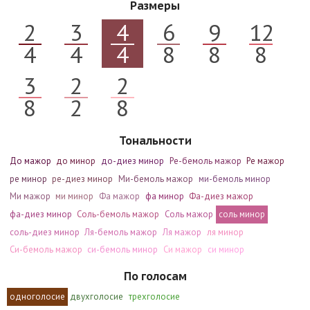
Размеры
2
3
4
6
9
12
4
4
4
8
8
8
3
2
2
8
2
8
Тональности
До мажор
до минор
до-диез минор
Ре-бемоль мажор
Ре мажор
ре минор
ре-диез минор
Ми-бемоль мажор
ми-бемоль минор
Ми мажор
ми минор
Фа мажор
фа минор
Фа-диез мажор
фа-диез минор
Соль-бемоль мажор
Соль мажор
соль минор
соль-диез минор
Ля-бемоль мажор
Ля мажор
ля минор
Си-бемоль мажор
си-бемоль минор
Си мажор
си минор
По голосам
одноголосие
двухголосие
трехголосие