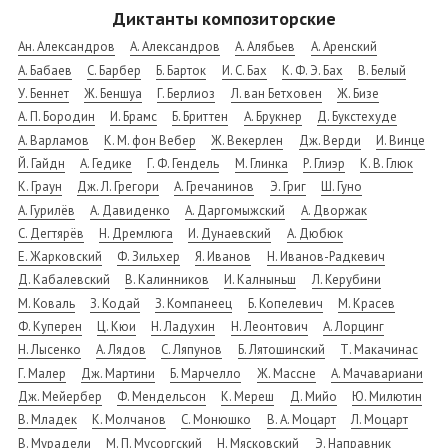
Диктанты композиторские
Ан. Александров
А. Александров
А. Алябьев
А. Аренский
А. Бабаев
С. Барбер
Б. Барток
И. С. Бах
К. Ф. Э. Бах
В. Белый
У. Беннет
Ж. Беншуа
Г. Берлиоз
Л. ван Бетховен
Ж. Бизе
А. П. Бородин
И. Брамс
Б. Бриттен
А. Брукнер
Д. Букстехуде
А. Варламов
К. М. фон Вебер
Ж. Векерлен
Дж. Верди
И. Винце
Й. Гайдн
А. Гедике
Г. Ф. Гендель
М. Глинка
Р. Глиэр
К. В. Глюк
К. Граун
Дж. Л. Грегори
А. Гречанинов
Э. Григ
Ш. Гуно
А. Гурилёв
А. Давиденко
А. Даргомыжский
А. Дворжак
С. Дегтярёв
Н. Дремлюга
И. Дунаевский
А. Дюбюк
Е. Жарковский
Ф. Зильхер
Я. Иванов
Н. Иванов-Радкевич
Д. Кабалевский
В. Калинников
И. Калныньш
Л. Керубини
М. Коваль
З. Кодай
З. Компанеец
Б. Копелевич
М. Красев
Ф. Куперен
Ц. Кюи
Н. Ладухин
Н. Леонтович
А. Лорцинг
Н. Лысенко
А. Лядов
С. Ляпунов
Б. Лятошинский
Т. Макачинас
Г. Малер
Дж. Мартини
Б. Марчелло
Ж. Массне
А. Мачавариани
Дж. Мейербер
Ф. Мендельсон
К. Мереш
Д. Мийо
Ю. Милютин
В. Младек
К. Молчанов
С. Монюшко
В. А. Моцарт
Л. Моцарт
В. Мурадели
М. П. Мусоргский
Н. Мясковский
Э. Направник