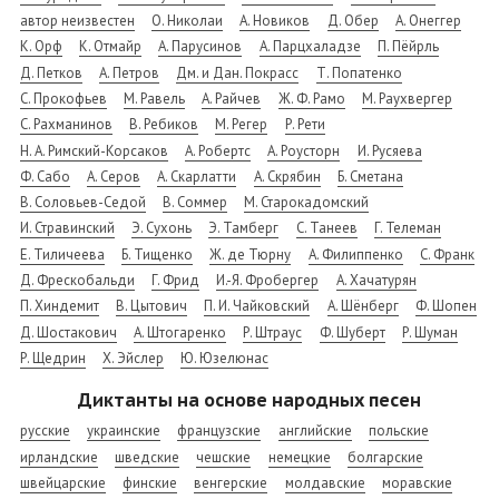
автор неизвестен
О. Николаи
А. Новиков
Д. Обер
А. Онеггер
К. Орф
К. Отмайр
А. Парусинов
А. Парцхаладзе
П. Пёйрль
Д. Петков
А. Петров
Дм. и Дан. Покрасс
Т. Попатенко
С. Прокофьев
М. Равель
А. Райчев
Ж. Ф. Рамо
М. Раухвергер
С. Рахманинов
В. Ребиков
М. Регер
Р. Рети
Н. А. Римский-Корсаков
А. Робертс
А. Роусторн
И. Русяева
Ф. Сабо
А. Серов
А. Скарлатти
А. Скрябин
Б. Сметана
В. Соловьев-Седой
В. Соммер
М. Старокадомский
И. Стравинский
Э. Сухонь
Э. Тамберг
С. Танеев
Г. Телеман
Е. Тиличеева
Б. Тищенко
Ж. де Тюрну
А. Филиппенко
С. Франк
Д. Фрескобальди
Г. Фрид
И.-Я. Фробергер
А. Хачатурян
П. Хиндемит
В. Цытович
П. И. Чайковский
А. Шёнберг
Ф. Шопен
Д. Шостакович
А. Штогаренко
Р. Штраус
Ф. Шуберт
Р. Шуман
Р. Щедрин
Х. Эйслер
Ю. Юзелюнас
Диктанты на основе народных песен
русские
украинские
французские
английские
польские
ирландские
шведские
чешские
немецкие
болгарские
швейцарские
финские
венгерские
молдавские
моравские