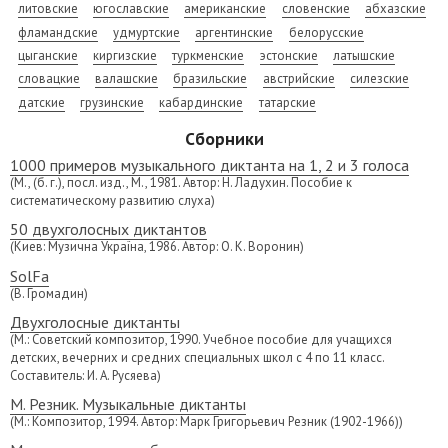
литовские
югославские
американские
словенские
абхазские
фламандские
удмуртские
аргентинские
белорусские
цыганские
киргизские
туркменские
эстонские
латышские
словацкие
валашские
бразильские
австрийские
силезские
датские
грузинские
кабардинские
татарские
Сборники
1000 примеров музыкального диктанта на 1, 2 и 3 голоса
(М., (б. г.), посл. изд., М., 1981. Автор: Н. Ладухин. Пособие к
систематическому развитию слуха)
50 двухголосных диктантов
(Киев: Музична Україна, 1986. Автор: О. К. Воронин)
SolFa
(В. Громадин)
Двухголосные диктанты
(М.: Советский композитор, 1990. Учебное пособие для учащихся
детских, вечерних и средних специальных школ с 4 по 11 класс.
Составитель: И. А. Русяева)
М. Резник. Музыкальные диктанты
(М.: Композитор, 1994. Автор: Марк Григорьевич Резник (1902-1966))