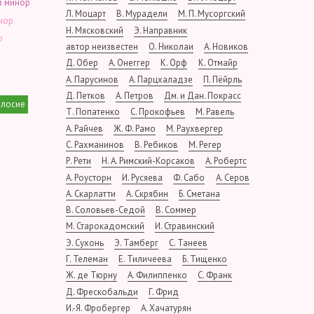
з минор
Л. Моцарт
В. Мурадели
М. П. Мусоргский
нор
Н. Мясковский
Э. Направник
р
автор неизвестен
О. Николаи
А. Новиков
Д. Обер
А. Онеггер
К. Орф
К. Отмайр
А. Парусинов
А. Парцхаладзе
П. Пёйрль
Д. Петков
А. Петров
Дм. и Дан. Покрасс
олосие
Т. Попатенко
С. Прокофьев
М. Равель
А. Райчев
Ж. Ф. Рамо
М. Раухвергер
С. Рахманинов
В. Ребиков
М. Регер
Р. Рети
Н. А. Римский-Корсаков
А. Робертс
А. Роусторн
И. Русяева
Ф. Сабо
А. Серов
А. Скарлатти
А. Скрябин
Б. Сметана
В. Соловьев-Седой
В. Соммер
М. Старокадомский
И. Стравинский
Э. Сухонь
Э. Тамберг
С. Танеев
Г. Телеман
Е. Тиличеева
Б. Тищенко
Ж. де Тюрну
А. Филиппенко
С. Франк
Д. Фрескобальди
Г. Фрид
И.-Я. Фробергер
А. Хачатурян