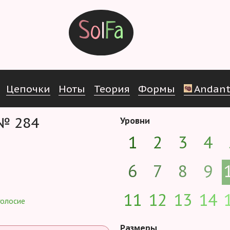
S
o
l
F
a
Ц
е
п
о
ч
к
и
Н
о
т
ы
Т
е
о
р
и
я
Ф
о
р
м
ы
Andant
 № 284
Уровни
1
2
3
4
6
7
8
9
11
12
13
14
голосие
Размеры