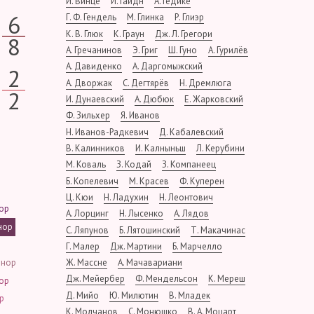
И. Винце
Й. Гайдн
А. Гедике
6
Г. Ф. Гендель
М. Глинка
Р. Глиэр
К. В. Глюк
К. Граун
Дж. Л. Грегори
8
А. Гречанинов
Э. Григ
Ш. Гуно
А. Гурилёв
А. Давиденко
А. Даргомыжский
2
А. Дворжак
С. Дегтярёв
Н. Дремлюга
2
И. Дунаевский
А. Дюбюк
Е. Жарковский
Ф. Зильхер
Я. Иванов
Н. Иванов-Радкевич
Д. Кабалевский
В. Калинников
И. Калныньш
Л. Керубини
М. Коваль
З. Кодай
З. Компанеец
Б. Копелевич
М. Красев
Ф. Куперен
Ц. Кюи
Н. Ладухин
Н. Леонтович
ор
А. Лорцинг
Н. Лысенко
А. Лядов
нор
С. Ляпунов
Б. Лятошинский
Т. Макачинас
Г. Малер
Дж. Мартини
Б. Марчелло
инор
Ж. Массне
А. Мачавариани
Дж. Мейербер
Ф. Мендельсон
К. Мереш
ор
Д. Мийо
Ю. Милютин
В. Младек
р
К. Молчанов
С. Монюшко
В. А. Моцарт