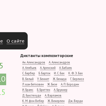
e
О
с
а
й
т
е
Диктанты композиторские
Ан. Александров
А. Александров
5
А. Алябьев
А. Аренский
А. Бабаев
С. Барбер
Б. Барток
И. С. Бах
К. Ф. Э. Бах
10
В. Белый
У. Беннет
Ж. Беншуа
Г. Берлиоз
Л. ван Бетховен
Ж. Бизе
А. П. Бородин
15
И. Брамс
Б. Бриттен
А. Брукнер
Д. Букстехуде
А. Варламов
К. М. фон Вебер
Ж. Векерлен
Дж. Верди