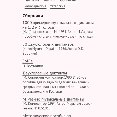
кабардинские
татарские
Сборники
1000 примеров музыкального диктанта
на 1, 2 и 3 голоса
(М., (б. г.), посл. изд., М., 1981. Автор: Н. Ладухин.
Пособие к систематическому развитию слуха)
50 двухголосных диктантов
(Киев: Музична Україна, 1986. Автор: О. К.
Воронин)
SolFa
(В. Громадин)
Двухголосные диктанты
(М.: Советский композитор, 1990. Учебное
пособие для учащихся детских, вечерних и
средних специальных школ с 4 по 11 класс.
Составитель: И. А. Русяева)
М. Резник. Музыкальные диктанты
(М.: Композитор, 1994. Автор: Марк Григорьевич
Резник (1902-1966))
Методическое пособие по