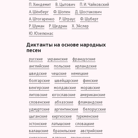
П. Хиндемит
В. Цытович
П. И. Чайковский
А. Шёнберг
Ф. Шопен
Д. Шостакович
А. Штогаренко
Р. Штраус
Ф. Шуберт
Р. Шуман
Р. Щедрин
Х. Эйслер
Ю. Юзелюнас
Диктанты на основе народных
песен
русские
украинские
французские
английские
польские
ирландские
шведские
чешские
немецкие
болгарские
швейцарские
финские
венгерские
молдавские
моравские
литовские
югославские
американские
словенские
абхазские
фламандские
удмуртские
аргентинские
белорусские
цыганские
киргизские
туркменские
эстонские
латышские
словацкие
валашские
бразильские
австрийские
силезские
датские
грузинские