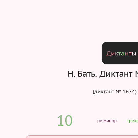
Д
и
к
т
а
н
т
ы
Н. Бать. Диктант
(диктант № 1674)
10
ре минор
трех