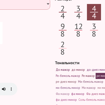
2
3
4
4
4
4
9
12
3
8
8
8
2
8
Тональности
До мажор
до минор
до-диез мин
Ре-бемоль мажор
Ре мажор
ре ми
ре-диез минор
Ми-бемоль мажор
ми-бемоль минор
Ми мажор
ми м
Фа мажор
фа минор
Фа-диез маж
фа-диез минор
Соль-бемоль мажо