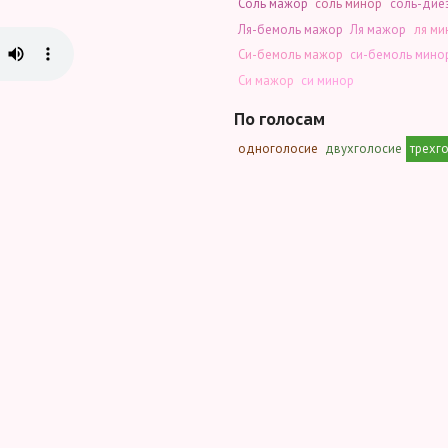
Соль мажор
соль минор
соль-дие
Ля-бемоль мажор
Ля мажор
ля ми
Си-бемоль мажор
си-бемоль мино
Си мажор
си минор
По голосам
одноголосие
двухголосие
трехг