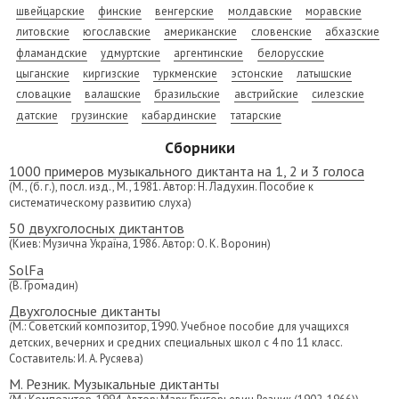
швейцарские
финские
венгерские
молдавские
моравские
литовские
югославские
американские
словенские
абхазские
фламандские
удмуртские
аргентинские
белорусские
цыганские
киргизские
туркменские
эстонские
латышские
словацкие
валашские
бразильские
австрийские
силезские
датские
грузинские
кабардинские
татарские
Сборники
1000 примеров музыкального диктанта на 1, 2 и 3 голоса
(М., (б. г.), посл. изд., М., 1981. Автор: Н. Ладухин. Пособие к
систематическому развитию слуха)
50 двухголосных диктантов
(Киев: Музична Україна, 1986. Автор: О. К. Воронин)
SolFa
(В. Громадин)
Двухголосные диктанты
(М.: Советский композитор, 1990. Учебное пособие для учащихся
детских, вечерних и средних специальных школ с 4 по 11 класс.
Составитель: И. А. Русяева)
М. Резник. Музыкальные диктанты