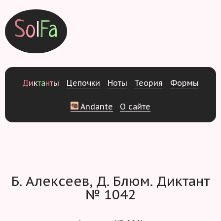
S
o
l
F
a
Д
и
к
т
а
н
т
ы
Ц
е
п
о
ч
к
и
Н
о
т
ы
Т
е
о
р
и
я
Ф
о
р
м
ы
Andante
О
с
а
й
т
е
Б. Алексеев, Д. Блюм. Диктант
№ 1042