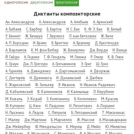
одноголосие
двухголосие
трехголосие
Диктанты композиторские
Ан. Александров
А. Александров
А. Алябьев
А. Аренский
А. Бабаев
С. Барбер
Б. Барток
И. С. Бах
К. Ф. Э. Бах
В. Белый
У. Беннет
Ж. Беншуа
Г. Берлиоз
Л. ван Бетховен
Ж. Бизе
А. П. Бородин
И. Брамс
Б. Бриттен
А. Брукнер
Д. Букстехуде
А. Варламов
К. М. фон Вебер
Ж. Векерлен
Дж. Верди
И. Винце
Й. Гайдн
А. Гедике
Г. Ф. Гендель
М. Глинка
Р. Глиэр
К. В. Глюк
К. Граун
Дж. Л. Грегори
А. Гречанинов
Э. Григ
Ш. Гуно
А. Гурилёв
А. Давиденко
А. Даргомыжский
А. Дворжак
С. Дегтярёв
Н. Дремлюга
И. Дунаевский
А. Дюбюк
Е. Жарковский
Ф. Зильхер
Я. Иванов
Н. Иванов-Радкевич
Д. Кабалевский
В. Калинников
И. Калныньш
Л. Керубини
М. Коваль
З. Кодай
З. Компанеец
Б. Копелевич
М. Красев
Ф. Куперен
Ц. Кюи
Н. Ладухин
Н. Леонтович
А. Лорцинг
Н. Лысенко
А. Лядов
С. Ляпунов
Б. Лятошинский
Т. Макачинас
Г. Малер
Дж. Мартини
Б. Марчелло
Ж. Массне
А. Мачавариани
Дж. Мейербер
Ф. Мендельсон
К. Мереш
Д. Мийо
Ю. Милютин
В. Младек
К. Молчанов
С. Монюшко
В. А. Моцарт
Л. Моцарт