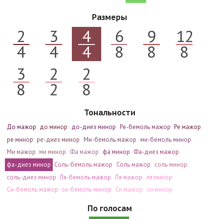
Размеры
2
3
4
6
9
12
4
4
4
8
8
8
3
2
2
8
2
8
Тональности
До мажор
до минор
до-диез минор
Ре-бемоль мажор
Ре мажор
ре минор
ре-диез минор
Ми-бемоль мажор
ми-бемоль минор
Ми мажор
ми минор
Фа мажор
фа минор
Фа-диез мажор
фа-диез минор
Соль-бемоль мажор
Соль мажор
соль минор
соль-диез минор
Ля-бемоль мажор
Ля мажор
ля минор
Си-бемоль мажор
си-бемоль минор
Си мажор
си минор
По голосам