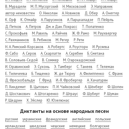
В. Мурадели
М. П. Мусоргский
Н. Мясковский
Э. Направник
автор неизвестен
О. Николаи
А. Новиков
Д. Обер
А. Онеггер
К. Орф
К. Отмайр
А. Парусинов
А. Парцхаладзе
П. Пёйрль
Д. Петков
А. Петров
Дм. и Дан. Покрасс
Т. Попатенко
С. Прокофьев
М. Равель
А. Райчев
Ж. Ф. Рамо
М. Раухвергер
С. Рахманинов
В. Ребиков
М. Регер
Р. Рети
Н. А. Римский-Корсаков
А. Робертс
А. Роусторн
И. Русяева
Ф. Сабо
А. Серов
А. Скарлатти
А. Скрябин
Б. Сметана
В. Соловьев-Седой
В. Соммер
М. Старокадомский
И. Стравинский
Э. Сухонь
Э. Тамберг
С. Танеев
Г. Телеман
Е. Тиличеева
Б. Тищенко
Ж. де Тюрну
А. Филиппенко
С. Франк
Д. Фрескобальди
Г. Фрид
И.-Я. Фробергер
А. Хачатурян
П. Хиндемит
В. Цытович
П. И. Чайковский
А. Шёнберг
Ф. Шопен
Д. Шостакович
А. Штогаренко
Р. Штраус
Ф. Шуберт
Р. Шуман
Р. Щедрин
Х. Эйслер
Ю. Юзелюнас
Диктанты на основе народных песен
русские
украинские
французские
английские
польские
ирландские
шведские
чешские
немецкие
болгарские