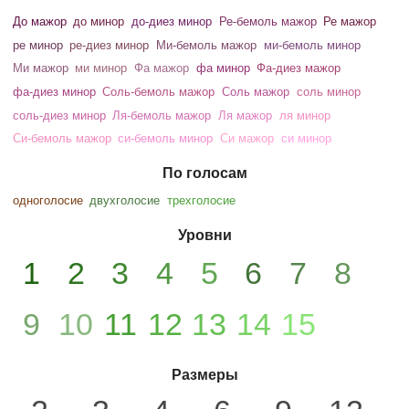
До мажор
до минор
до-диез минор
Ре-бемоль мажор
Ре мажор
ре минор
ре-диез минор
Ми-бемоль мажор
ми-бемоль минор
Ми мажор
ми минор
Фа мажор
фа минор
Фа-диез мажор
фа-диез минор
Соль-бемоль мажор
Соль мажор
соль минор
соль-диез минор
Ля-бемоль мажор
Ля мажор
ля минор
Си-бемоль мажор
си-бемоль минор
Си мажор
си минор
По голосам
одноголосие
двухголосие
трехголосие
Уровни
1
2
3
4
5
6
7
8
9
10
11
12
13
14
15
Размеры