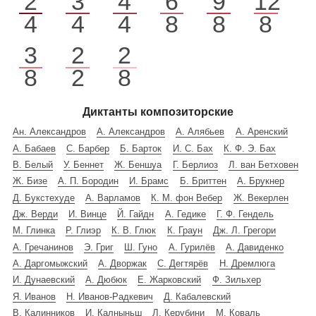
2
3
4
6
9
12
4
4
4
8
8
8
3
2
2
8
2
8
Диктанты композиторские
Ан. Александров
А. Александров
А. Алябьев
А. Аренский
А. Бабаев
С. Барбер
Б. Барток
И. С. Бах
К. Ф. Э. Бах
В. Белый
У. Беннет
Ж. Беншуа
Г. Берлиоз
Л. ван Бетховен
Ж. Бизе
А. П. Бородин
И. Брамс
Б. Бриттен
А. Брукнер
Д. Букстехуде
А. Варламов
К. М. фон Вебер
Ж. Векерлен
Дж. Верди
И. Винце
Й. Гайдн
А. Гедике
Г. Ф. Гендель
М. Глинка
Р. Глиэр
К. В. Глюк
К. Граун
Дж. Л. Грегори
А. Гречанинов
Э. Григ
Ш. Гуно
А. Гурилёв
А. Давиденко
А. Даргомыжский
А. Дворжак
С. Дегтярёв
Н. Дремлюга
И. Дунаевский
А. Дюбюк
Е. Жарковский
Ф. Зильхер
Я. Иванов
Н. Иванов-Радкевич
Д. Кабалевский
В. Калинников
И. Калныньш
Л. Керубини
М. Коваль