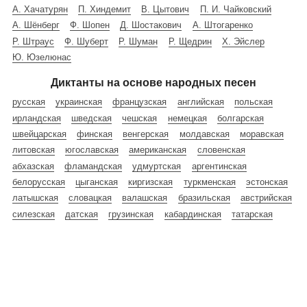
А. Хачатурян
П. Хиндемит
В. Цытович
П. И. Чайковский
А. Шёнберг
Ф. Шопен
Д. Шостакович
А. Штогаренко
Р. Штраус
Ф. Шуберт
Р. Шуман
Р. Щедрин
Х. Эйслер
Ю. Юзелюнас
Диктанты на основе народных песен
русская
украинская
французская
английская
польская
ирландская
шведская
чешская
немецкая
болгарская
швейцарская
финская
венгерская
молдавская
моравская
литовская
югославская
американская
словенская
абхазская
фламандская
удмуртская
аргентинская
белорусская
цыганская
киргизская
туркменская
эстонская
латышская
словацкая
валашская
бразильская
австрийская
силезская
датская
грузинская
кабардинская
татарская