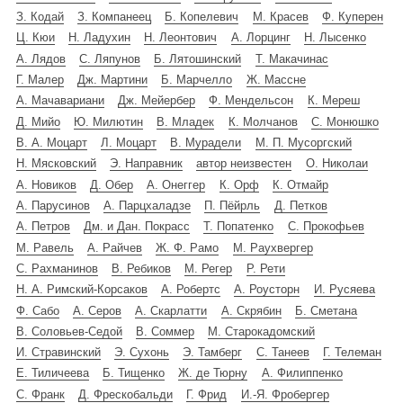
З. Кодай
З. Компанеец
Б. Копелевич
М. Красев
Ф. Куперен
Ц. Кюи
Н. Ладухин
Н. Леонтович
А. Лорцинг
Н. Лысенко
А. Лядов
С. Ляпунов
Б. Лятошинский
Т. Макачинас
Г. Малер
Дж. Мартини
Б. Марчелло
Ж. Массне
А. Мачавариани
Дж. Мейербер
Ф. Мендельсон
К. Мереш
Д. Мийо
Ю. Милютин
В. Младек
К. Молчанов
С. Монюшко
В. А. Моцарт
Л. Моцарт
В. Мурадели
М. П. Мусоргский
Н. Мясковский
Э. Направник
автор неизвестен
О. Николаи
А. Новиков
Д. Обер
А. Онеггер
К. Орф
К. Отмайр
А. Парусинов
А. Парцхаладзе
П. Пёйрль
Д. Петков
А. Петров
Дм. и Дан. Покрасс
Т. Попатенко
С. Прокофьев
М. Равель
А. Райчев
Ж. Ф. Рамо
М. Раухвергер
С. Рахманинов
В. Ребиков
М. Регер
Р. Рети
Н. А. Римский-Корсаков
А. Робертс
А. Роусторн
И. Русяева
Ф. Сабо
А. Серов
А. Скарлатти
А. Скрябин
Б. Сметана
В. Соловьев-Седой
В. Соммер
М. Старокадомский
И. Стравинский
Э. Сухонь
Э. Тамберг
С. Танеев
Г. Телеман
Е. Тиличеева
Б. Тищенко
Ж. де Тюрну
А. Филиппенко
С. Франк
Д. Фрескобальди
Г. Фрид
И.-Я. Фробергер