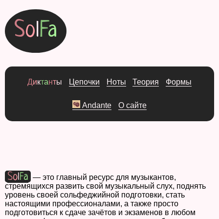
S
o
l
F
a
Д
и
к
т
а
н
т
ы
Ц
е
п
о
ч
к
и
Н
о
т
ы
Т
е
о
р
и
я
Ф
о
р
м
ы
Andante
О
с
а
й
т
е
S
o
l
F
a
— это главный ресурс для музыкантов,
стремящихся развить свой музыкальный слух, поднять
уровень своей сольфеджийной подготовки, стать
настоящими профессионалами, а также просто
подготовиться к сдаче зачётов и экзаменов в любом