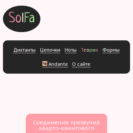
S
o
l
F
a
Д
и
к
т
а
н
т
ы
Ц
е
п
о
ч
к
и
Н
о
т
ы
Т
е
о
р
и
я
Ф
о
р
м
ы
Andante
О
с
а
й
т
е
Соединение трезвучий
кварто-квинтового